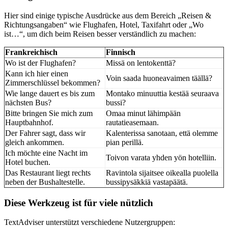
Hier sind einige typische Ausdrücke aus dem Bereich „Reisen &
Richtungsangaben“ wie Flughafen, Hotel, Taxifahrt oder „Wo
ist…“, um dich beim Reisen besser verständlich zu machen:
Frankreichisch
Finnisch
Wo ist der Flughafen?
Missä on lentokenttä?
Kann ich hier einen
Voin saada huoneavaimen täällä?
Zimmerschlüssel bekommen?
Wie lange dauert es bis zum
Montako minuuttia kestää seuraava
nächsten Bus?
bussi?
Bitte bringen Sie mich zum
Omaa minut lähimpään
Hauptbahnhof.
rautatieasemaan.
Der Fahrer sagt, dass wir
Kalenterissa sanotaan, että olemme
gleich ankommen.
pian perillä.
Ich möchte eine Nacht im
Toivon varata yhden yön hotelliin.
Hotel buchen.
Das Restaurant liegt rechts
Ravintola sijaitsee oikealla puolella
neben der Bushaltestelle.
bussipysäkkiä vastapäätä.
Diese Werkzeug ist für viele nützlich
TextAdviser unterstützt verschiedene Nutzergruppen: