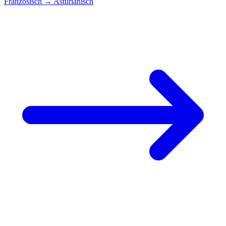
Französisch
→
Asturianisch