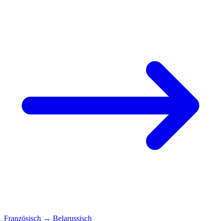
Französisch
→
Belarussisch