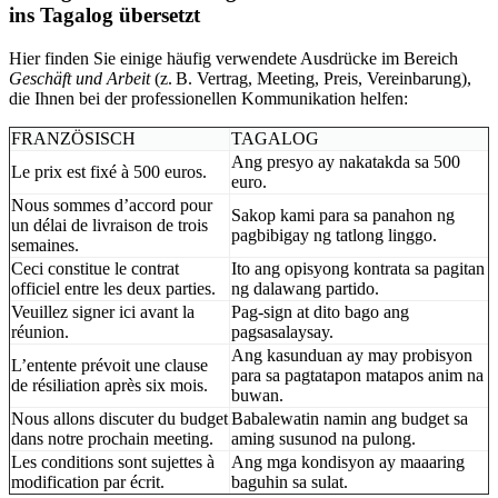
ins Tagalog übersetzt
Hier finden Sie einige häufig verwendete Ausdrücke im Bereich
Geschäft und Arbeit
(z. B. Vertrag, Meeting, Preis, Vereinbarung),
die Ihnen bei der professionellen Kommunikation helfen:
FRANZÖSISCH
TAGALOG
Ang presyo ay nakatakda sa 500
Le prix est fixé à 500 euros.
euro.
Nous sommes d’accord pour
Sakop kami para sa panahon ng
un délai de livraison de trois
pagbibigay ng tatlong linggo.
semaines.
Ceci constitue le contrat
Ito ang opisyong kontrata sa pagitan
officiel entre les deux parties.
ng dalawang partido.
Veuillez signer ici avant la
Pag-sign at dito bago ang
réunion.
pagsasalaysay.
Ang kasunduan ay may probisyon
L’entente prévoit une clause
para sa pagtatapon matapos anim na
de résiliation après six mois.
buwan.
Nous allons discuter du budget
Babalewatin namin ang budget sa
dans notre prochain meeting.
aming susunod na pulong.
Les conditions sont sujettes à
Ang mga kondisyon ay maaaring
modification par écrit.
baguhin sa sulat.