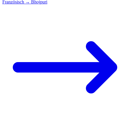
Französisch
→
Bhojpuri