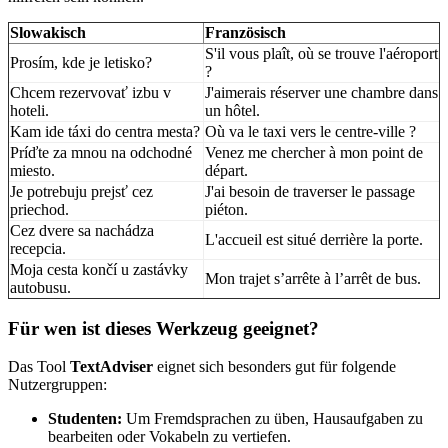
Slowakisch
Französisch
S'il vous plaît, où se trouve l'aéroport
Prosím, kde je letisko?
?
Chcem rezervovať izbu v
J'aimerais réserver une chambre dans
hoteli.
un hôtel.
Kam ide táxi do centra mesta?
Où va le taxi vers le centre-ville ?
Príďte za mnou na odchodné
Venez me chercher à mon point de
miesto.
départ.
Je potrebuju prejsť cez
J'ai besoin de traverser le passage
priechod.
piéton.
Cez dvere sa nachádza
L'accueil est situé derrière la porte.
recepcia.
Moja cesta končí u zastávky
Mon trajet s’arrête à l’arrêt de bus.
autobusu.
Für wen ist dieses Werkzeug geeignet?
Das Tool
TextAdviser
eignet sich besonders gut für folgende
Nutzergruppen:
Studenten:
Um Fremdsprachen zu üben, Hausaufgaben zu
bearbeiten oder Vokabeln zu vertiefen.