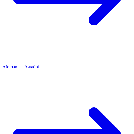
Alemán
→
Awadhi