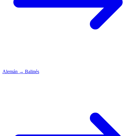
Alemán
→
Balinés