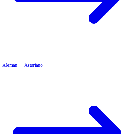
Alemán
→
Asturiano