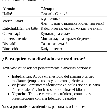
Alemán
Tártаро
Hallo!
Сәләм! / Салам!
Күп рәхим!
Vielen Dank!
Яки – Бераз байлыкка килеп чыгачак!
Entschuldigen Sie bitte.
Кабул итегез, минем җитди туганым.
Guten Tag!
Кунакларга сәләм!
Ich verstehe nicht.
Мин аңлауыма ярдәм бирелми.
Bis bald!
Тагын киләчәк!
Bitte schön.
Кабул итегез.
¿Para quién está diseñado este traductor?
TextAdviser
se adapta perfectamente a diversas personas:
Estudiantes:
Ayuda en el estudio del alemán o tártaro
mediante ejemplos reales y contextos prácticos.
viajeros:
Comunícate fácilmente en países donde se habla
tártaro o alemán, incluso si no dominas el idioma.
Negocios:
Traduce correos electrónicos, contratos y
presentaciones con alta fidelidad y rapidez.
Ya sea por motivos académicos, personales o laborales,