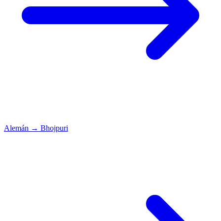
Alemán
→
Bhojpuri