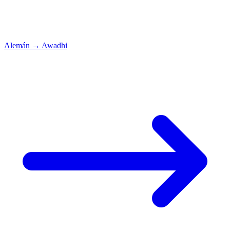
Alemán
→
Awadhi