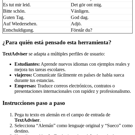
Es tut mir leid.
Det gör ont mig.
Bitte schön.
Vänligen.
Guten Tag.
God dag.
Auf Wiedersehen.
Adjö.
Entschuldigung.
Förstår du?
¿Para quién está pensado esta herramienta?
TextAdviser
se adapta a múltiples perfiles de usuario:
Estudiantes:
Aprende nuevos idiomas con ejemplos reales y
mejora tus tareas escolares.
viajeros:
Comunícate fácilmente en países de habla sueca
durante tus estancias.
Empresas:
Traduce correos electrónicos, contratos o
presentaciones internacionales con rapidez y profesionalismo.
Instrucciones paso a paso
Pega tu texto en alemán en el campo de entrada de
TextAdviser
.
Selecciona “Alemán” como lenguaje original y “Sueco” como
destino.