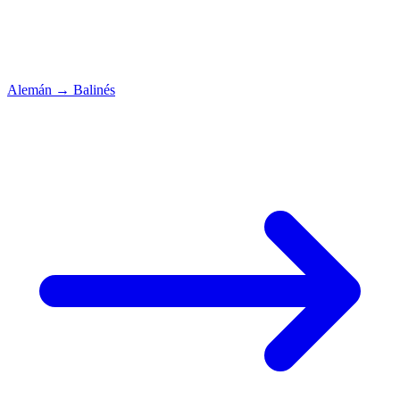
Alemán
→
Balinés