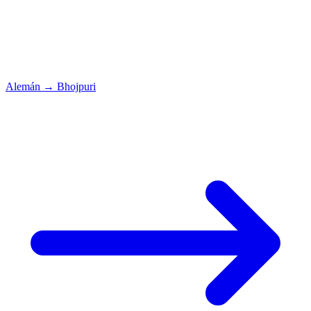
Alemán
→
Bhojpuri