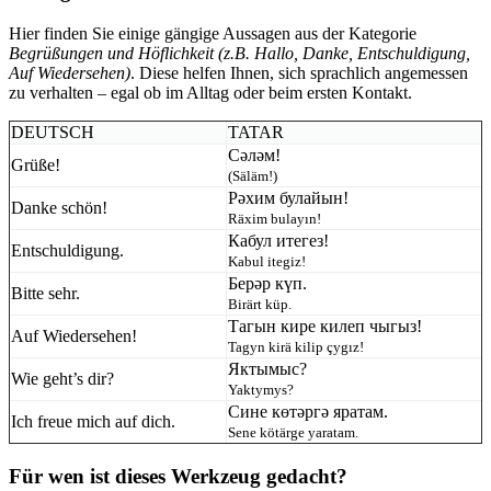
Hier finden Sie einige gängige Aussagen aus der Kategorie
Begrüßungen und Höflichkeit (z.B. Hallo, Danke, Entschuldigung,
Auf Wiedersehen)
. Diese helfen Ihnen, sich sprachlich angemessen
zu verhalten – egal ob im Alltag oder beim ersten Kontakt.
DEUTSCH
TATAR
Сәләм!
Grüße!
(Säläm!)
Рәхим булайын!
Danke schön!
Räxim bulayın!
Кабул итегез!
Entschuldigung.
Kabul itegiz!
Берәр күп.
Bitte sehr.
Birärt küp.
Тагын кире килеп чыгыз!
Auf Wiedersehen!
Tagyn kirä kilip çygız!
Яктымыс?
Wie geht’s dir?
Yaktymys?
Сине көтәргә яратам.
Ich freue mich auf dich.
Sene kötärge yaratam.
Für wen ist dieses Werkzeug gedacht?