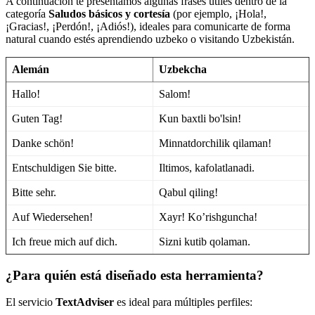
A continuación te presentamos algunas frases útiles dentro de la
categoría
Saludos básicos y cortesía
(por ejemplo, ¡Hola!,
¡Gracias!, ¡Perdón!, ¡Adiós!), ideales para comunicarte de forma
natural cuando estés aprendiendo uzbeko o visitando Uzbekistán.
Alemán
Uzbekcha
Hallo!
Salom!
Guten Tag!
Kun baxtli bo'lsin!
Danke schön!
Minnatdorchilik qilaman!
Entschuldigen Sie bitte.
Iltimos, kafolatlanadi.
Bitte sehr.
Qabul qiling!
Auf Wiedersehen!
Xayr! Ko’rishguncha!
Ich freue mich auf dich.
Sizni kutib qolaman.
¿Para quién está diseñado esta herramienta?
El servicio
TextAdviser
es ideal para múltiples perfiles: