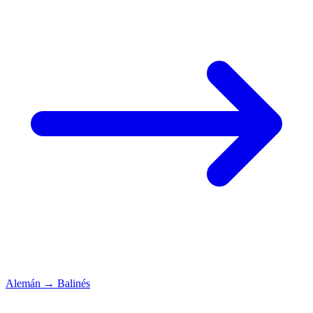
Alemán
→
Balinés