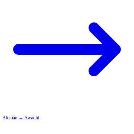
Alemán
→
Awadhi