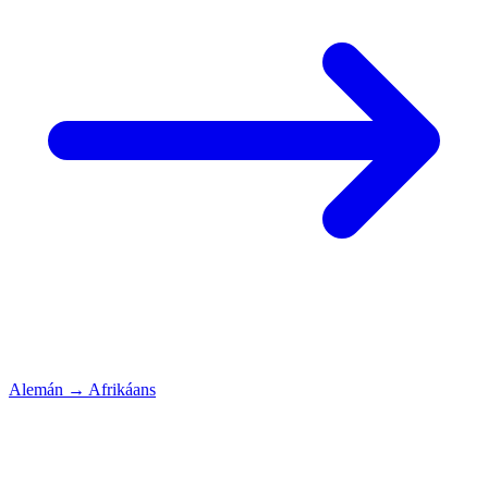
Alemán
→
Afrikáans