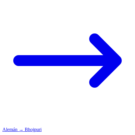
Alemán
→
Bhojpuri