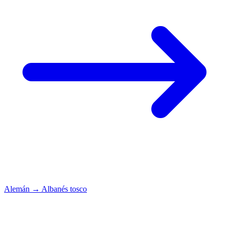
Alemán
→
Albanés tosco