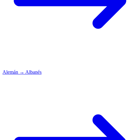
Alemán
→
Albanés