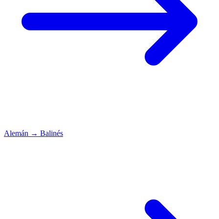
Alemán
→
Balinés