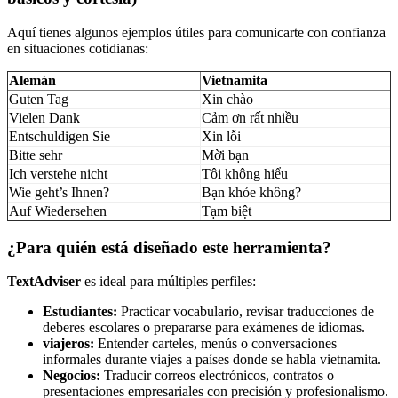
Aquí tienes algunos ejemplos útiles para comunicarte con confianza
en situaciones cotidianas:
Alemán
Vietnamita
Guten Tag
Xin chào
Vielen Dank
Cảm ơn rất nhiều
Entschuldigen Sie
Xin lỗi
Bitte sehr
Mời bạn
Ich verstehe nicht
Tôi không hiểu
Wie geht’s Ihnen?
Bạn khỏe không?
Auf Wiedersehen
Tạm biệt
¿Para quién está diseñado este herramienta?
TextAdviser
es ideal para múltiples perfiles:
Estudiantes:
Practicar vocabulario, revisar traducciones de
deberes escolares o prepararse para exámenes de idiomas.
viajeros:
Entender carteles, menús o conversaciones
informales durante viajes a países donde se habla vietnamita.
Negocios:
Traducir correos electrónicos, contratos o
presentaciones empresariales con precisión y profesionalismo.