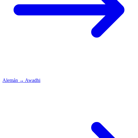
Alemán
→
Awadhi