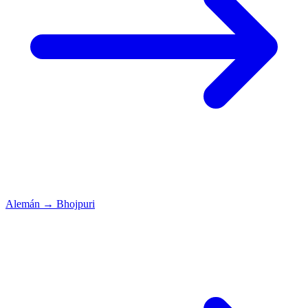
Alemán
→
Bhojpuri