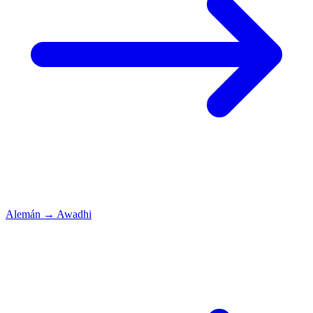
Alemán
→
Awadhi