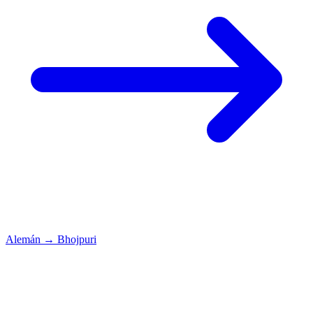
Alemán
→
Bhojpuri