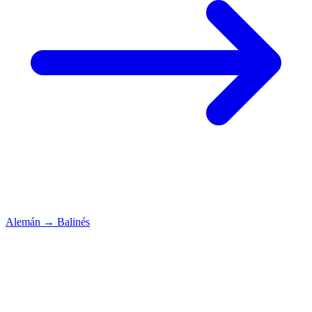
Alemán
→
Balinés