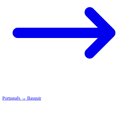
Português
→
Basquir