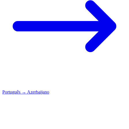
Português
→
Azerbaijano