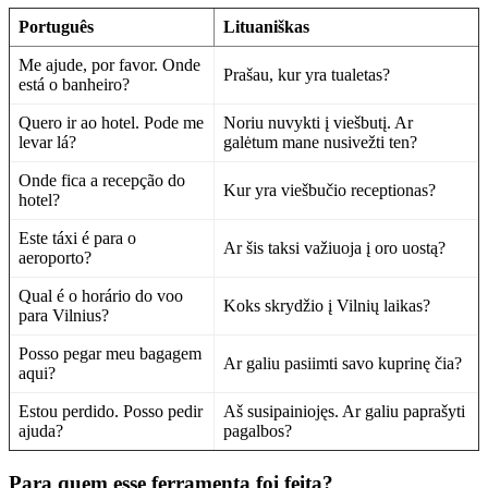
Português
Lituaniškas
Me ajude, por favor. Onde
Prašau, kur yra tualetas?
está o banheiro?
Quero ir ao hotel. Pode me
Noriu nuvykti į viešbutį. Ar
levar lá?
galėtum mane nusivežti ten?
Onde fica a recepção do
Kur yra viešbučio receptionas?
hotel?
Este táxi é para o
Ar šis taksi važiuoja į oro uostą?
aeroporto?
Qual é o horário do voo
Koks skrydžio į Vilnių laikas?
para Vilnius?
Posso pegar meu bagagem
Ar galiu pasiimti savo kuprinę čia?
aqui?
Estou perdido. Posso pedir
Aš susipainiojęs. Ar galiu paprašyti
ajuda?
pagalbos?
Para quem esse ferramenta foi feita?