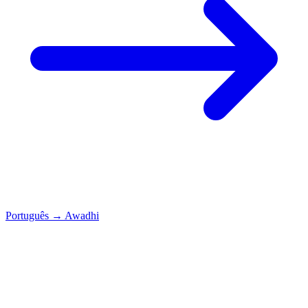
Português
→
Awadhi