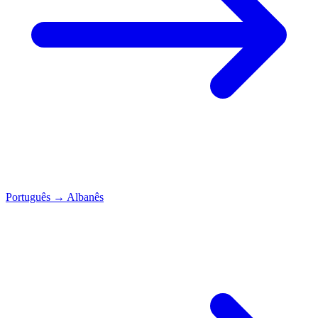
Português
→
Albanês