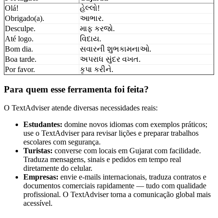
Olá!
હેલ્લો!
Obrigado(a).
આભાર.
Desculpe.
માફ કરજો.
Até logo.
વિદાય.
Bom dia.
સવારની શુભકામનાઓ.
Boa tarde.
અપરાધ સુંદર વખત.
Por favor.
કૃપા કરીને.
Para quem esse ferramenta foi feita?
O TextAdviser atende diversas necessidades reais:
Estudantes:
domine novos idiomas com exemplos práticos;
use o TextAdviser para revisar lições e preparar trabalhos
escolares com segurança.
Turistas:
converse com locais em Gujarat com facilidade.
Traduza mensagens, sinais e pedidos em tempo real
diretamente do celular.
Empresas:
envie e-mails internacionais, traduza contratos e
documentos comerciais rapidamente — tudo com qualidade
profissional. O TextAdviser torna a comunicação global mais
acessível.