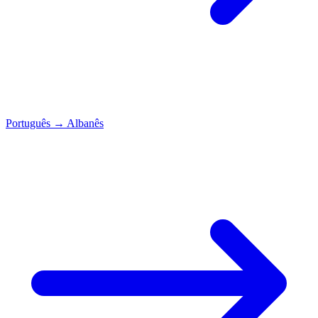
Português
→
Albanês