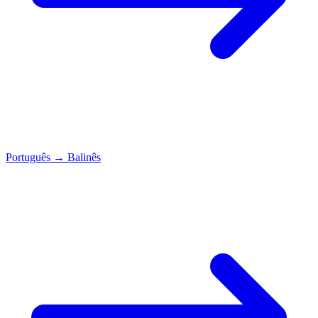
Português
→
Balinês