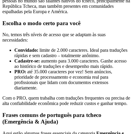
pessoas no mundo são falantes nativos do tcheco, principalmente na
República Tcheca, mas também presentes em comunidades
espalhadas pela Europa e América.
Escolha o modo certo para você
No
, temos três níveis de acesso que se adaptam às suas
necessidades:
Convidado:
limite de 2.000 caracteres. Ideal para traduções
rápidas e sem cadastro – totalmente anônimo.
Cadastre-se:
aumento para 3.000 caracteres. Ganhe acesso
ao histórico de traduções e desempenho mais rápido.
PRO:
até 35.000 caracteres por vez! Sem anúncios,
prioridade de processamento e economia real para
profissionais que lidam com documentos extensos
diariamente.
Com o
PRO, quem trabalha com traduções frequentes ou precisa de
alta confiabilidade econômica pode reduzir custos e ganhar tempo.
Frases comuns de português para tcheco
(Emergência & Ajuda)
Aqui estão algumas frases essenciais da categoria
Emergência e