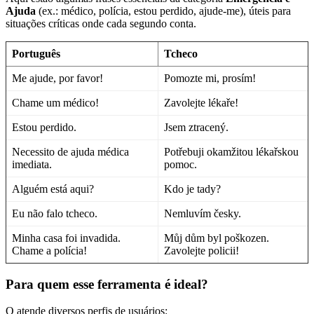
Ajuda
(ex.: médico, polícia, estou perdido, ajude-me), úteis para
situações críticas onde cada segundo conta.
Português
Tcheco
Me ajude, por favor!
Pomozte mi, prosím!
Chame um médico!
Zavolejte lékaře!
Estou perdido.
Jsem ztracený.
Necessito de ajuda médica
Potřebuji okamžitou lékařskou
imediata.
pomoc.
Alguém está aqui?
Kdo je tady?
Eu não falo tcheco.
Nemluvím česky.
Minha casa foi invadida.
Můj dům byl poškozen.
Chame a polícia!
Zavolejte policii!
Para quem esse ferramenta é ideal?
O
atende diversos perfis de usuários: