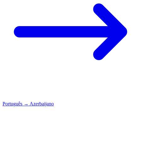
Português
→
Azerbaijano