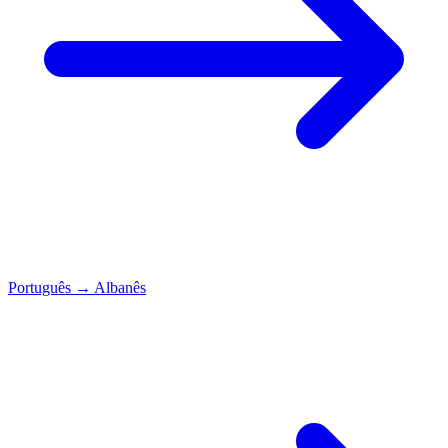
Português
→
Albanês