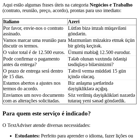
Aqui estão algumas frases úteis na categoria
Negócios e Trabalho
(contrato, reunião, preço, acordo), prontas para uso imediato:
Italiano
Azeri
Por favor, envie-nos o contrato
Lütfən bizə imzalı müqaviləni
assinado.
göndərin.
Vamos marcar uma reunião para
Məzmunları müzakirə etmək üçün
discutir os termos.
bir görüş keçirək.
O valor total é de 12.500 euros.
Ümumi məbləğ 12.500 eurodur.
Pode confirmar o pagamento
Tələb olunan vaxtında ödənişi
antes da entrega?
təsdiqləyə bilərsinizmi?
O prazo de entrega será dentro
Təhvil vermə müddəti 15 gün
de 15 dias.
içində olacaq.
Estamos abertos a ajustes nos
Biz anlaşma şərtlərində
termos do acordo.
dəyişikliklərə açığıq.
Enviamos um novo documento
Söz verilmiş dəyişiklikləri nəzərdə
com as alterações solicitadas.
tutaraq yeni sənəd göndərdik.
Para quem este serviço é indicado?
O TextAdviser atende diversas necessidades:
Estudantes:
Perfeito para aprender o idioma, fazer lições ou