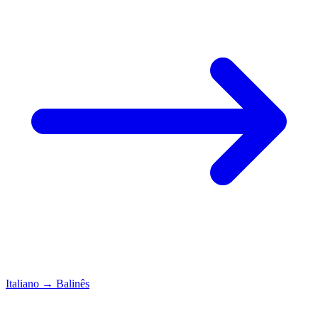
Italiano
→
Balinês