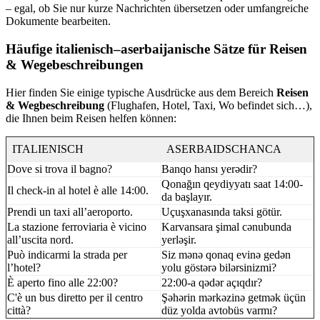
– egal, ob Sie nur kurze Nachrichten übersetzen oder umfangreiche
Dokumente bearbeiten.
Häufige italienisch–aserbaijanische Sätze für Reisen
& Wegebeschreibungen
Hier finden Sie einige typische Ausdrücke aus dem Bereich
Reisen
& Wegbeschreibung
(Flughafen, Hotel, Taxi, Wo befindet sich…),
die Ihnen beim Reisen helfen können:
ITALIENISCH
ASERBAIDSCHANCA
Dove si trova il bagno?
Banqo hansı yerədir?
Qonağın qeydiyyatı saat 14:00-
Il check-in al hotel è alle 14:00.
da başlayır.
Prendi un taxi all’aeroporto.
Uçuşxanasında taksi götür.
La stazione ferroviaria è vicino
Karvansara şimal cənubunda
all’uscita nord.
yerləşir.
Può indicarmi la strada per
Siz mənə qonaq evinə gedən
l’hotel?
yolu göstərə bilərsinizmi?
È aperto fino alle 22:00?
22:00-a qədər açıqdır?
C'è un bus diretto per il centro
Şəhərin mərkəzinə getmək üçün
città?
düz yolda avtobüs varmı?