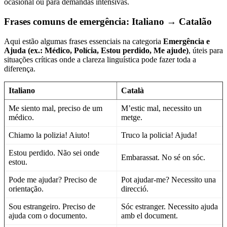
ocasional ou para demandas intensivas.
Frases comuns de emergência: Italiano → Catalão
Aqui estão algumas frases essenciais na categoria
Emergência e
Ajuda (ex.: Médico, Polícia, Estou perdido, Me ajude)
, úteis para
situações críticas onde a clareza linguística pode fazer toda a
diferença.
Italiano
Català
Me siento mal, preciso de um
M’estic mal, necessito un
médico.
metge.
Chiamo la polizia! Aiuto!
Truco la policia! Ajuda!
Estou perdido. Não sei onde
Embarassat. No sé on sóc.
estou.
Pode me ajudar? Preciso de
Pot ajudar-me? Necessito una
orientação.
direcció.
Sou estrangeiro. Preciso de
Sóc estranger. Necessito ajuda
ajuda com o documento.
amb el document.