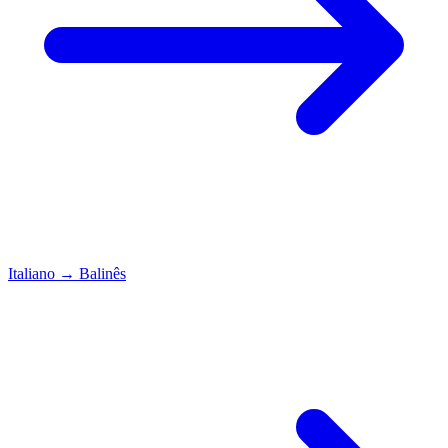
Italiano
→
Balinês