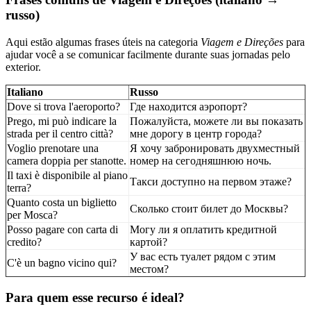
russo)
Aqui estão algumas frases úteis na categoria
Viagem e Direções
para
ajudar você a se comunicar facilmente durante suas jornadas pelo
exterior.
Italiano
Russo
Dove si trova l'aeroporto?
Где находится аэропорт?
Prego, mi può indicare la
Пожалуйста, можете ли вы показать
strada per il centro città?
мне дорогу в центр города?
Voglio prenotare una
Я хочу забронировать двухместный
camera doppia per stanotte.
номер на сегодняшнюю ночь.
Il taxi è disponibile al piano
Такси доступно на первом этаже?
terra?
Quanto costa un biglietto
Сколько стоит билет до Москвы?
per Mosca?
Posso pagare con carta di
Могу ли я оплатить кредитной
credito?
картой?
У вас есть туалет рядом с этим
C'è un bagno vicino qui?
местом?
Para quem esse recurso é ideal?