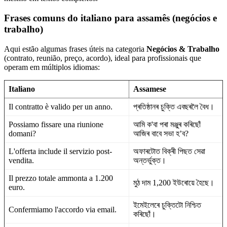
Frases comuns do italiano para assamês (negócios e
trabalho)
Aqui estão algumas frases úteis na categoria
Negócios & Trabalho
(contrato, reunião, preço, acordo), ideal para profissionais que
operam em múltiplos idiomas:
Italiano
Assamese
Il contratto è valido per un anno.
প্ৰতিষ্ঠানৰ চুক্তি এবছৰলৈ বৈধ।
Possiamo fissare una riunione
আমি ক'বা পৰা মঞ্জুৰ কৰিছোঁ
domani?
আজিৰ বাবে সভা হ’ব?
L'offerta include il servizio post-
অফাৰটোত বিক্ৰী পিছত সেৱা
vendita.
অন্তৰ্ভুক্ত।
Il prezzo totale ammonta a 1.200
মুঠ দাম 1,200 ইউৰোয়ে হৈছে।
euro.
ইমেইলেৰে চুক্তিটো নিশ্চিত
Confermiamo l'accordo via email.
কৰিছোঁ।