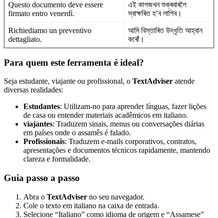
Questo documento deve essere
এই কাগজখন শুক্ৰবাৰলৈ
firmato entro venerdì.
স্বাক্ষৰিত হ’ব লাগিব।
Richiediamo un preventivo
আমি বিস্তাৰিত উদ্ধৃতি আহ্বান
dettagliato.
কৰোঁ।
Para quem este ferramenta é ideal?
Seja estudante, viajante ou profissional, o
TextAdviser
atende
diversas realidades:
Estudantes
: Utilizam-no para aprender línguas, fazer lições
de casa ou entender materiais acadêmicos em italiano.
viajantes
: Traduzem sinais, menus ou conversações diárias
em países onde o assamês é falado.
Profissionais
: Traduzem e-mails corporativos, contratos,
apresentações e documentos técnicos rapidamente, mantendo
clareza e formalidade.
Guia passo a passo
Abra o
TextAdviser
no seu navegador.
Cole o texto em italiano na caixa de entrada.
Selecione “Italiano” como idioma de origem e “Assamese”