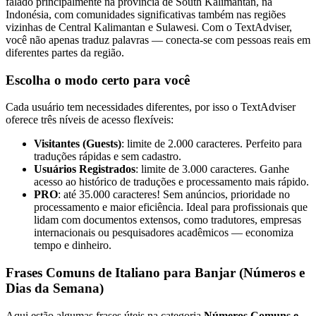
falado principalmente na província de South Kalimantan, na
Indonésia, com comunidades significativas também nas regiões
vizinhas de Central Kalimantan e Sulawesi. Com o TextAdviser,
você não apenas traduz palavras — conecta-se com pessoas reais em
diferentes partes da região.
Escolha o modo certo para você
Cada usuário tem necessidades diferentes, por isso o TextAdviser
oferece três níveis de acesso flexíveis:
Visitantes (Guests)
: limite de 2.000 caracteres. Perfeito para
traduções rápidas e sem cadastro.
Usuários Registrados
: limite de 3.000 caracteres. Ganhe
acesso ao histórico de traduções e processamento mais rápido.
PRO
: até 35.000 caracteres! Sem anúncios, prioridade no
processamento e maior eficiência. Ideal para profissionais que
lidam com documentos extensos, como tradutores, empresas
internacionais ou pesquisadores acadêmicos — economiza
tempo e dinheiro.
Frases Comuns de Italiano para Banjar (Números e
Dias da Semana)
Aqui estão algumas frases úteis na categoria
Números Comuns e