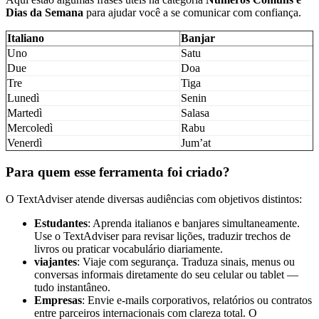
Dias da Semana
para ajudar você a se comunicar com confiança.
Italiano
Banjar
Uno
Satu
Due
Doa
Tre
Tiga
Lunedì
Senin
Martedì
Salasa
Mercoledì
Rabu
Venerdì
Jum’at
Para quem esse ferramenta foi criado?
O TextAdviser atende diversas audiências com objetivos distintos:
Estudantes
: Aprenda italianos e banjares simultaneamente.
Use o TextAdviser para revisar lições, traduzir trechos de
livros ou praticar vocabulário diariamente.
viajantes
: Viaje com segurança. Traduza sinais, menus ou
conversas informais diretamente do seu celular ou tablet —
tudo instantâneo.
Empresas
: Envie e-mails corporativos, relatórios ou contratos
entre parceiros internacionais com clareza total. O