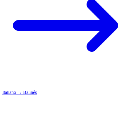
Italiano
→
Balinês