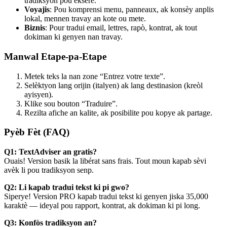
tradiksyon pou eksere.
Voyajis
: Pou komprensi menu, panneaux, ak konsèy anplis
lokal, mennen travay an kote ou mete.
Biznis
: Pour tradui email, lettres, rapò, kontrat, ak tout
dokiman ki genyen nan travay.
Manwal Etape-pa-Etape
Metek teks la nan zone “Entrez votre texte”.
Selèktyon lang orijin (italyen) ak lang destinasion (kreòl
ayisyen).
Klike sou bouton “Traduire”.
Rezilta afiche an kalite, ak posibilite pou kopye ak partage.
Pyèb Fèt (FAQ)
Q1: TextAdviser an gratis?
Ouais! Version basik la libérat sans frais. Tout moun kapab sèvi
avèk li pou tradiksyon senp.
Q2: Li kapab tradui tekst ki pi gwo?
Siperye! Version PRO kapab tradui tekst ki genyen jiska 35,000
karaktè — ideyal pou rapport, kontrat, ak dokiman ki pi long.
Q3: Konfòs tradiksyon an?