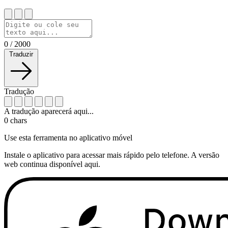
0
/
2000
Traduzir
Tradução
A tradução aparecerá aqui...
0
chars
Use esta ferramenta no aplicativo móvel
Instale o aplicativo para acessar mais rápido pelo telefone. A versão
web continua disponível aqui.