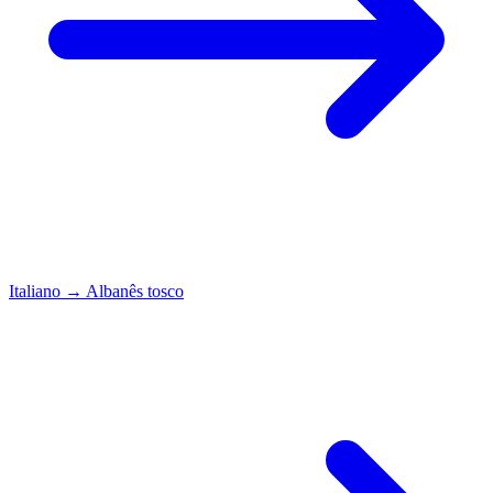
Italiano
→
Albanês tosco