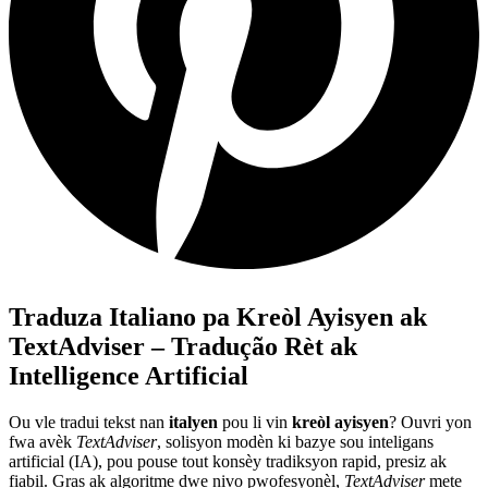
Traduza Italiano pa Kreòl Ayisyen ak
TextAdviser – Tradução Rèt ak
Intelligence Artificial
Ou vle tradui tekst nan
italyen
pou li vin
kreòl ayisyen
? Ouvri yon
fwa avèk
TextAdviser
, solisyon modèn ki bazye sou inteligans
artificial (IA), pou pouse tout konsèy tradiksyon rapid, presiz ak
fiabil. Gras ak algoritme dwe nivo pwofesyonèl,
TextAdviser
mete