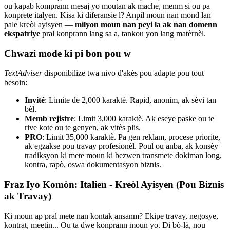
ou kapab komprann mesaj yo moutan ak mache, menm si ou pa
konprete italyen. Kisa ki diferansie l? Anpil moun nan mond lan
pale kreòl ayisyen —
milyon moun nan peyi la ak nan domenn
ekspatriye
pral konprann lang sa a, tankou yon lang matèrnèl.
Chwazi mode ki pi bon pou w
TextAdviser
disponibilize twa nivo d'akès pou adapte pou tout
besoin:
Invité
: Limite de 2,000 karaktè. Rapid, anonim, ak sèvi tan
bèl.
Memb rejistre
: Limit 3,000 karaktè. Ak eseye paske ou te
rive kote ou te genyen, ak vitès plis.
PRO
: Limit 35,000 karaktè. Pa gen reklam, procese priorite,
ak egzakse pou travay profesionèl. Poul ou anba, ak konsèy
tradiksyon ki mete moun ki bezwen transmete dokiman long,
kontra, rapò, oswa dokumentasyon biznis.
Fraz Iyo Komòn: Italien - Kreòl Ayisyen (Pou Biznis
ak Travay)
Ki moun ap pral mete nan kontak ansanm? Ekipe travay, negosye,
kontrat, meetin... Ou ta dwe konprann moun yo. Di bò-là, nou