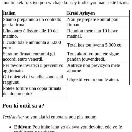
montre kèk fraz iyo pou w chaje konsèy tradiksyon nan sektè biznis.
Italien
Kreòl Ayisyen
Stiamo preparando un contratto
Nou ye prepare kontrat pou
per la firma.
firman.
L'incontro è fissato alle 10 del
Reunion mete nan 10 hewr
mattino.
matinal.
Il costo totale ammonta a 5.000
Total kos tou jwenn 5.000 eu.
euro.
Saranno firmati entrambi gli
Tout akord yo pral ete signe
accordi entro venerdì.
pandan jouvendredi.
Per favore inviateci il preventivo
Antreze nou previzyon mete
aggiornato.
ajourne.
Gli obiettivi di vendita sono stati
Objektif vent moun te ateni.
raggiunti.
Potete fornire una copia firmata
del documento?
Pou ki outil sa a?
TextAdviser
se yon alat ki enpotans pou plis moun:
Etidyan
: Pou imite lang yo ak swa yon devoire, ede yo fè