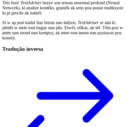
Très bon!
TextAdviser
bazye sou reseau neuronal profond (Neural
Network), ki analize kontèks, gramèk ak sens pou pouse tradiksyon
ki pi proche ak natirèl.
Si w ap pral tradui fraz biznis nan italyen,
TextAdviser
se alat ki
pèmèt w mete tout bagay nan plis. Etwèl, efikas, ak sèl. Tèm pou w
antre nan mond nan kompya, ak mete tout moun nan pozisyon pou
konsèy.
Tradução inversa