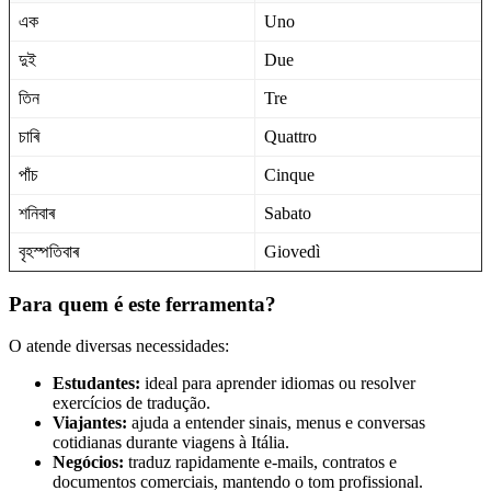
এক
Uno
দুই
Due
তিন
Tre
চাৰি
Quattro
পাঁচ
Cinque
শনিবাৰ
Sabato
বৃহস্পতিবাৰ
Giovedì
Para quem é este ferramenta?
O
atende diversas necessidades:
Estudantes:
ideal para aprender idiomas ou resolver
exercícios de tradução.
Viajantes:
ajuda a entender sinais, menus e conversas
cotidianas durante viagens à Itália.
Negócios:
traduz rapidamente e-mails, contratos e
documentos comerciais, mantendo o tom profissional.