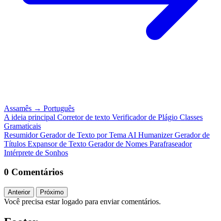
Assamês
→
Português
A ideia principal
Corretor de texto
Verificador de Plágio
Classes
Gramaticais
Resumidor
Gerador de Texto por Tema
AI Humanizer
Gerador de
Títulos
Expansor de Texto
Gerador de Nomes
Parafraseador
Intérprete de Sonhos
0 Comentários
Anterior
Próximo
Você precisa estar logado para enviar comentários.