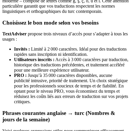
moderne – composé de lettres comme ğ, ş, ç, ö, ü et ï. Cette attention
particulière garantit que vos traductions respectent les normes
linguistiques et orthographiques du turc contemporain.
Choisissez le bon mode selon vos besoins
TextAdviser
propose trois niveaux d’accès pour s’adapter à tous les
usages :
Invités :
Limité à 2 000 caractères. Idéal pour des traductions
rapides sans inscription ni identification.
Utilisateurs inscrits :
Accès à 3 000 caractères par traduction,
historique des traductions précédentes, et traitement accéléré
pour une meilleure expérience utilisateur.
PRO :
Jusqu’à 35 000 caractères disponibles, aucune
publicité intrusive, priorité de traitement. Un choix stratégique
pour les professionnels soucieux de temps et de fiabilité. En
optant pour le niveau PRO, vous économisez du temps et
réduisez les coûts liés aux erreurs de traduction sur vos projets
critiques.
Phrases courantes anglaise → turc (Nombres &
jours de la semaine)
Voici quelques expressions utiles pour communiquer efficacement