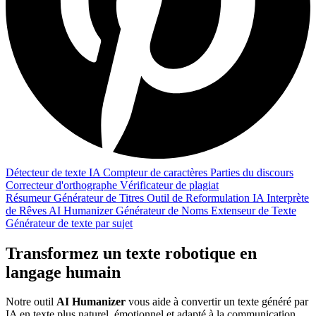
Détecteur de texte IA
Compteur de caractères
Parties du discours
Correcteur d'orthographe
Vérificateur de plagiat
Résumeur
Générateur de Titres
Outil de Reformulation IA
Interprète
de Rêves
AI Humanizer
Générateur de Noms
Extenseur de Texte
Générateur de texte par sujet
Transformez un texte robotique en
langage humain
Notre outil
AI Humanizer
vous aide à convertir un texte généré par
IA en texte plus naturel, émotionnel et adapté à la communication