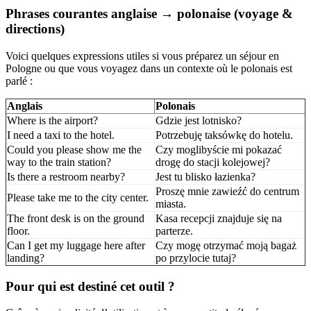
Phrases courantes anglaise → polonaise (voyage &
directions)
Voici quelques expressions utiles si vous préparez un séjour en
Pologne ou que vous voyagez dans un contexte où le polonais est
parlé :
Anglais
Polonais
Where is the airport?
Gdzie jest lotnisko?
I need a taxi to the hotel.
Potrzebuję taksówkę do hotelu.
Could you please show me the
Czy moglibyście mi pokazać
way to the train station?
drogę do stacji kolejowej?
Is there a restroom nearby?
Jest tu blisko łazienka?
Proszę mnie zawieźć do centrum
Please take me to the city center.
miasta.
The front desk is on the ground
Kasa recepcji znajduje się na
floor.
parterze.
Can I get my luggage here after
Czy mogę otrzymać moją bagaż
landing?
po przylocie tutaj?
Pour qui est destiné cet outil ?