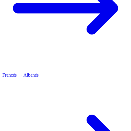
Francés
→
Albanés