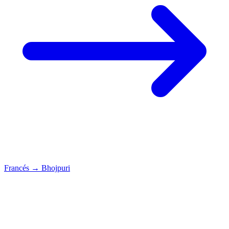
Francés
→
Bhojpuri