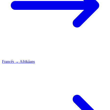
Francés
→
Afrikáans