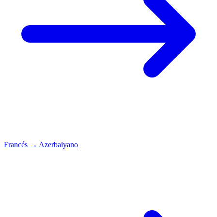
Francés
→
Azerbaiyano