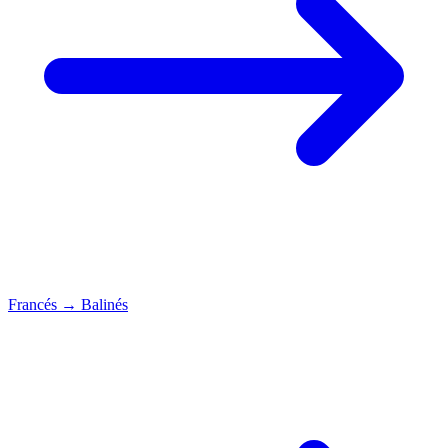
Francés
→
Balinés