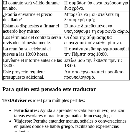
El contrato será válido durante
Η συμβάση θα είναι ισχύουσα για
un año.
ένα χρόνο.
¿Podría enviarme el precio
Μπορείτε να μου στείλετε τη
detallado?
λεπτομερή τιμή;
Estamos dispuestos a firmar el
Είμαστε διατεθειμένοι να
acuerdo hoy mismo.
υπογράψουμε τη συμφωνία αύριο.
Los términos del contrato serán
Οι όροι της σύμβασης θα
revisados trimestralmente.
επανεξεταστούν κάθε τρίμηνο.
La reunión se celebrará el
Η συνάντηση θα πραγματοποιηθεί
jueves a las 10:00 horas.
την Πέμπτη στις 10:00.
Envíame el informe antes de las
Στείλε μου την έκθεση πριν τις
18:00.
18:00.
Este proyecto requiere
Αυτό το έργο απαιτεί πρόσθετο
presupuesto adicional.
προϋπολογισμό.
Para quién está pensado este traductor
TextAdviser
es ideal para múltiples perfiles:
Estudiantes:
Ayuda a aprender vocabulario nuevo, realizar
tareas escolares o practicar gramática francesa/griega.
Viajeros:
Permite entender menús, señales o conversaciones
en países donde se habla griego, facilitando experiencias
auténticas.