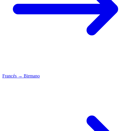
Francés
→
Birmano