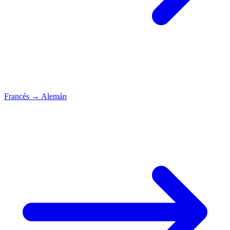
Francés
→
Alemán