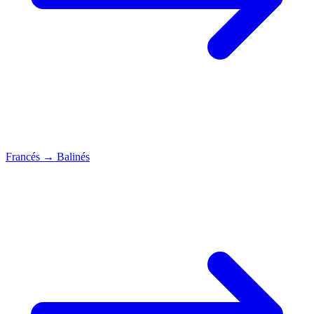
Francés
→
Balinés