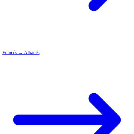
Francés
→
Albanés