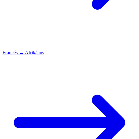
Francés
→
Afrikáans