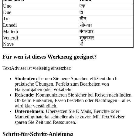
Uno
एक
Due
दो
Tre
तीन
Lunedì
सोमवार
Martedì
मंगलवार
Venerdì
शुक्रवार
Nove
नौ
Für wen ist dieses Werkzeug geeignet?
TextAdviser ist vielseitig einsetzbar:
Studenten:
Lernen Sie neue Sprachen effizient durch
praktische Übungen. Perfekt zum Bearbeiten von
Hausaufgaben oder Vokabeln.
Reisende:
Kommunizieren Sie sicher bei Reisen nach Indien.
Ob beim Einkaufen, Essen bestellen oder Nachfragen – alles
wird klar verständlich.
Unternehmen:
Übersetzen Sie E-Mails, Berichte oder
Marketingmaterial schneller als je zuvor. Mit TextAdviser
sparen Sie Zeit und Ressourcen.
Schritt-für-Schritt-Anleitung