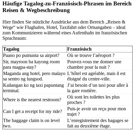
Häufige Tagalog-zu-Französisch-Phrasen im Bereich
Reisen & Wegbeschreibung
Hier finden Sie nützliche Ausdrücke aus dem Bereich „Reisen &
Wege“ wie Flughafen, Hotel, Taxifahrt oder Ortsangaben – ideal
zum Kommunizieren während eines Aufenthalts im französischen
Sprachraum:
Tagalog
Französisch
Paano po pumunta sa airport?
Où se trouve l’aéroport ?
Sir, mayroon ba kayong room
Pouvez-vous me donner une
para magpa-stay?
chambre pour la nuit ?
Maganda ang hotel, pero malayo
L’hôtel est agréable, mais il est
sa sentro ng lungsod.
éloigné du centre-ville.
Kailangan ko ng taxi papuntang
J’ai besoin d’un taxi pour aller à
terminal.
la gare routière.
Où sont les toilettes les plus
Where is the nearest restroom?
proches ?
Puis-je avoir un reçu pour mon
Can I get a receipt for my ride?
trajet ?
The baggage claim is on level
L’enregistrement des bagages se
two.
fait au deuxième étage.