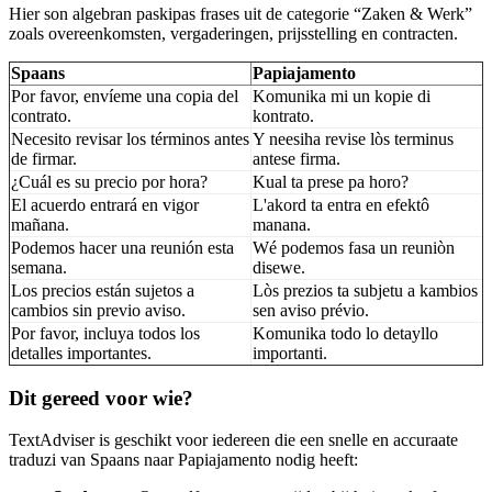
Hier son algebran paskipas frases uit de categorie “Zaken & Werk”
zoals overeenkomsten, vergaderingen, prijsstelling en contracten.
Spaans
Papiajamento
Por favor, envíeme una copia del
Komunika mi un kopie di
contrato.
kontrato.
Necesito revisar los términos antes
Y neesiha revise lòs terminus
de firmar.
antese firma.
¿Cuál es su precio por hora?
Kual ta prese pa horo?
El acuerdo entrará en vigor
L'akord ta entra en efektô
mañana.
manana.
Podemos hacer una reunión esta
Wé podemos fasa un reuniòn
semana.
disewe.
Los precios están sujetos a
Lòs prezios ta subjetu a kambios
cambios sin previo aviso.
sen aviso prévio.
Por favor, incluya todos los
Komunika todo lo detayllo
detalles importantes.
importanti.
Dit gereed voor wie?
TextAdviser is geschikt voor iedereen die een snelle en accuraate
traduzi van Spaans naar Papiajamento nodig heeft: