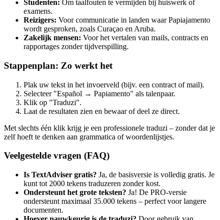
Studenten:
Om taalfouten te vermijden bij huiswerk of
examens.
Reizigers:
Voor communicatie in landen waar Papiajamento
wordt gesproken, zoals Curaçao en Aruba.
Zakelijk mensen:
Voor het vertalen van mails, contracts en
rapportages zonder tijdverspilling.
Stappenplan: Zo werkt het
Plak uw tekst in het invoerveld (bijv. een contract of mail).
Selecteer "Español → Papiamento" als talenpaar.
Klik op "Traduzi".
Laat de resultaten zien en bewaar of deel ze direct.
Met slechts één klik krijg je een professionele traduzi – zonder dat je
zelf hoeft te denken aan grammatica of woordenlijstjes.
Veelgestelde vragen (FAQ)
Is TextAdviser gratis?
Ja, de basisversie is volledig gratis. Je
kunt tot 2000 tekens traduzeren zonder kost.
Ondersteunt het grote teksten?
Ja! De PRO-versie
ondersteunt maximaal 35.000 tekens – perfect voor langere
documenten.
Hoever nauwkeurig is de traduzi?
Door gebruik van