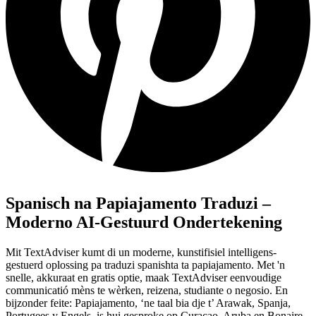
Spanisch na Papiajamento Traduzi –
Moderno AI-Gestuurd Ondertekening
Mit TextAdviser kumt di un moderne, kunstifisiel intelligens-
gestuerd oplossing pa traduzi spanishta ta papiajamento. Met 'n
snelle, akkuraat en gratis optie, maak TextAdviser eenvoudige
communicatió mèns te wèrken, reizena, studiante o negosio. En
bijzonder feite: Papiajamento, ‘ne taal bia dje t’ Arawak, Spanja,
Portugees y Engels, is hui gesproke op Curaçao, Aruba en Bonaire