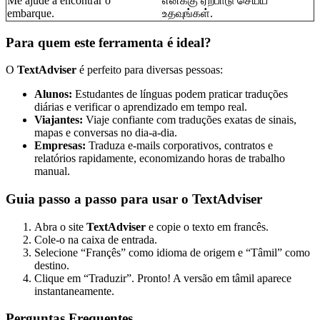
Me ajude a encontrar o
எனக்கு ஏற்பாடு செய்ய
embarque.
உதவுங்கள்.
Para quem este ferramenta é ideal?
O
TextAdviser
é perfeito para diversas pessoas:
Alunos:
Estudantes de línguas podem praticar traduções
diárias e verificar o aprendizado em tempo real.
Viajantes:
Viaje confiante com traduções exatas de sinais,
mapas e conversas no dia-a-dia.
Empresas:
Traduza e-mails corporativos, contratos e
relatórios rapidamente, economizando horas de trabalho
manual.
Guia passo a passo para usar o TextAdviser
Abra o site
TextAdviser
e copie o texto em francês.
Cole-o na caixa de entrada.
Selecione “Françês” como idioma de origem e “Tâmil” como
destino.
Clique em “Traduzir”. Pronto! A versão em tâmil aparece
instantaneamente.
Perguntas Frequentes