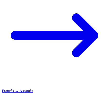
Francês
→
Assamês