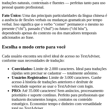
traduções naturais, contextuais e fluentes — perfeitas tanto para uso
pessoal quanto profissional.
Fato Único:
Uma das principais particularidades da língua chinesa é
a ausência de flexões verbais ou mudanças gramaticais por tempo
verbal. Isso significa que o verbo “comer” permanece o mesmo no
presente (“chi”), passado (“chuī”) ou futuro (“chī hòu”),
dependendo apenas do contexto ou dos marcadores temporais
adicionados ao frase.
Escolha o modo certo para você
Cada usuário encontra seu nível ideal de acesso no TextAdviser,
conforme suas necessidades de tradução:
Convidados:
Limite de 2.000 caracteres. Ideal para traduções
rápidas sem precisar se cadastrar — totalmente anônimo.
Usuários Registrados:
Limite de 3.000 caracteres. Ganhe
acesso à história de traduções anteriores e desfrute de
velocidade superior ao usar o TextAdviser com login.
PRO:
Até 35.000 caracteres! Sem anúncios, processamento
prioritário e suporte contínuo. Perfeito para profissionais que
traduzem documentos longos, contratos ou conteúdo
estratégico. Economize tempo e dinheiro com versatilidade
total no TextAdviser.