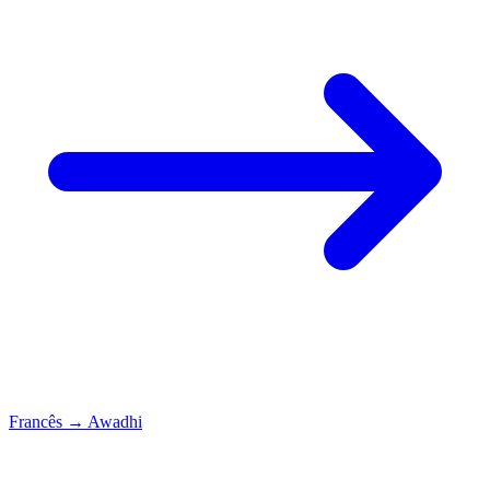
Francês
→
Awadhi