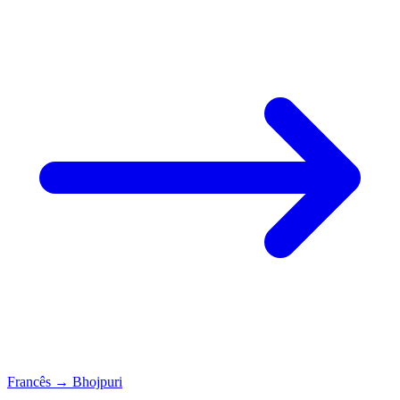
Francês
→
Bhojpuri