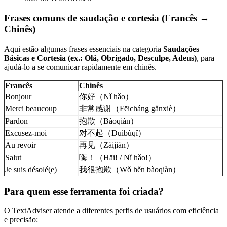
Frases comuns de saudação e cortesia (Francês →
Chinês)
Aqui estão algumas frases essenciais na categoria
Saudações
Básicas e Cortesia (ex.: Olá, Obrigado, Desculpe, Adeus)
, para
ajudá-lo a se comunicar rapidamente em chinês.
Francês
Chinês
Bonjour
你好（Nǐ hǎo）
Merci beaucoup
非常感谢（Fēicháng gǎnxiè）
Pardon
抱歉（Bàoqiàn）
Excusez-moi
对不起（Duìbùqǐ）
Au revoir
再见（Zàijiàn）
Salut
嗨！（Hāi! / Nǐ hǎo!）
Je suis désolé(e)
我很抱歉（Wǒ hěn bàoqiàn）
Para quem esse ferramenta foi criada?
O TextAdviser atende a diferentes perfis de usuários com eficiência
e precisão: