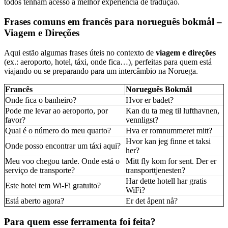
todos tenham acesso à melhor experiência de tradução.
Frases comuns em francês para norueguês bokmål –
Viagem e Direções
Aqui estão algumas frases úteis no contexto de
viagem e direções
(ex.: aeroporto, hotel, táxi, onde fica…), perfeitas para quem está
viajando ou se preparando para um intercâmbio na Noruega.
Francês
Norueguês Bokmål
Onde fica o banheiro?
Hvor er badet?
Pode me levar ao aeroporto, por
Kan du ta meg til lufthavnen,
favor?
vennligst?
Qual é o número do meu quarto?
Hva er romnummeret mitt?
Hvor kan jeg finne et taksi
Onde posso encontrar um táxi aqui?
her?
Meu voo chegou tarde. Onde está o
Mitt fly kom for sent. Der er
serviço de transporte?
transporttjenesten?
Har dette hotell har gratis
Este hotel tem Wi-Fi gratuito?
WiFi?
Está aberto agora?
Er det åpent nå?
Para quem esse ferramenta foi feita?