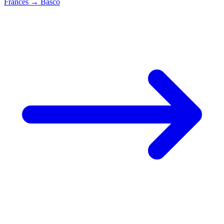
Francês
→
Basco