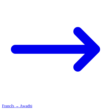
Francês
→
Awadhi