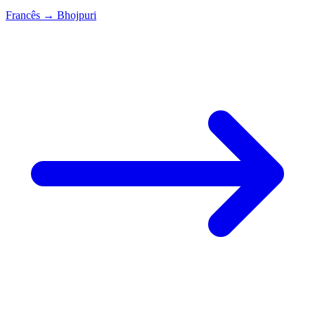
Francês
→
Bhojpuri