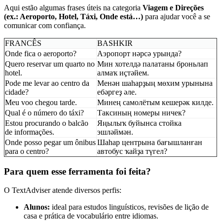
Aqui estão algumas frases úteis na categoria
Viagem e Direções
(ex.: Aeroporto, Hotel, Táxi, Onde está…)
para ajudar você a se
comunicar com confiança.
FRANCÊS
BASHKIR
Onde fica o aeroporto?
Аэропорт нәрсә урында?
Quero reservar um quarto no
Мин хотелдә палатаны броньлап
hotel.
алмаҡ иҫтәйем.
Pode me levar ao centro da
Менән шаһарҙың мөхим урынына
cidade?
ебәргеҙ әле.
Meu voo chegou tarde.
Минең самолётым кешерәк килде.
Qual é o número do táxi?
Таксиның номеры ничек?
Estou procurando o balcão
Яңылыҡ буйынса стойка
de informações.
эшләймән.
Onde posso pegar um ônibus
Шаһар центрына бағышланған
para o centro?
автобус ҡайҙа түгел?
Para quem esse ferramenta foi feita?
O TextAdviser atende diversos perfis:
Alunos:
ideal para estudos linguísticos, revisões de lição de
casa e prática de vocabulário entre idiomas.