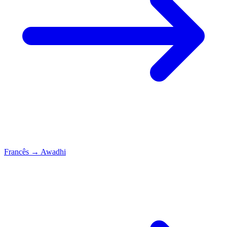
Francês
→
Awadhi