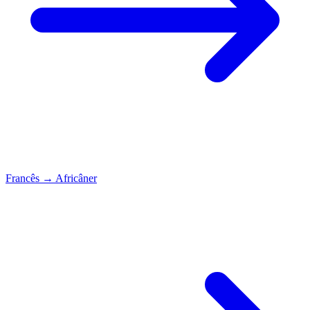
Francês
→
Africâner