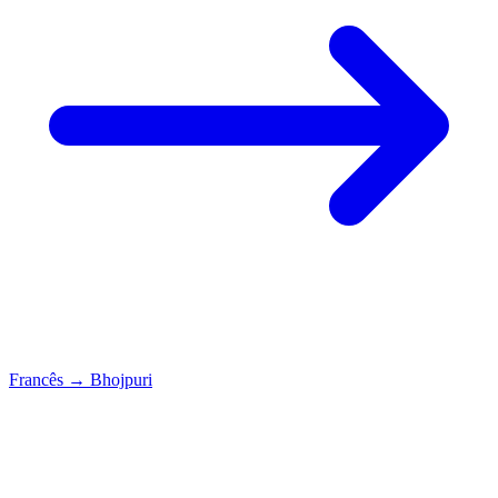
Francês
→
Bhojpuri