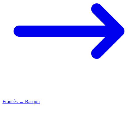
Francês
→
Basquir