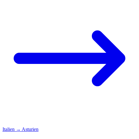
Italien
→
Asturien