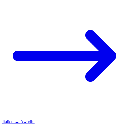
Italien
→
Awadhi