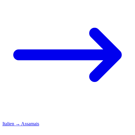
Italien
→
Assamais