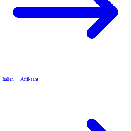
Italien
→
Afrikaans