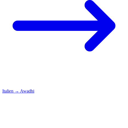
Italien
→
Awadhi