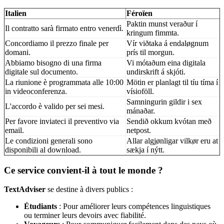
Italien
Féroïen
Paktin munst veraður í
Il contratto sarà firmato entro venerdì.
kringum fimmta.
Concordiamo il prezzo finale per
Vír viðtaka á endaløgnum
domani.
prís til morgun.
Abbiamo bisogno di una firma
Vi mótaðum eina digitala
digitale sul documento.
undirskrift á skjóti.
La riunione è programmata alle 10:00
Mötin er planlagt til tíu tíma í
in videoconferenza.
vísioföll.
Samningurin gildir i sex
L'accordo è valido per sei mesi.
mánaðar.
Per favore inviateci il preventivo via
Sendið okkum kvótan með
email.
netpost.
Le condizioni generali sono
Allar algjønligar vilkør eru at
disponibili al download.
sækja í nýtt.
Ce service convient-il à tout le monde ?
TextAdviser
se destine à divers publics :
Étudiants
: Pour améliorer leurs compétences linguistiques
ou terminer leurs devoirs avec fiabilité.