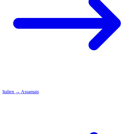
Italien
→
Assamais