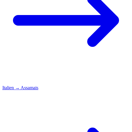
Italien
→
Assamais