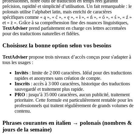
professionnel, notre outil de traduction en temps réel garantit
précision, rapidité et simplicité d’utilisation. Un fait remarquable : le
polonais utilise l’alphabet latin, mais enrichi de caractères
spécifiques comme « ą », « ć », « ę », « ł », « ń », « ó », « ś », « ź »
et « ż ». Grâce à sa compréhension fine des nuances linguistiques,
TextAdviser
prend parfaitement en charge ces lettres accentuées
pour des traductions naturelles et fidèles.
Choisissez la bonne option selon vos besoins
TextAdviser
propose trois niveaux d’accès conçus pour s'adapter à
tous les usages :
Invités
: limite de 2 000 caractères. Idéal pour des traductions
rapides et anonymes sans création de compte.
Inscrits
: accès à 3 000 caractères, historique des traductions
sauvegardé et traitement plus rapide.
PRO
: jusqu’à 35 000 caractères, aucun publicité, traitement
prioritaire. Cette formule est particulièrement rentable pour les
professionnels qui traitent régulièrement de grands volumes de
contenu.
Phrases courantes en italien → polonais (nombres &
jours de la semaine)