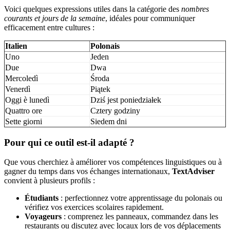
Voici quelques expressions utiles dans la catégorie des
nombres
courants et jours de la semaine
, idéales pour communiquer
efficacement entre cultures :
Italien
Polonais
Uno
Jeden
Due
Dwa
Mercoledì
Środa
Venerdì
Piątek
Oggi è lunedì
Dziś jest poniedziałek
Quattro ore
Cztery godziny
Sette giorni
Siedem dni
Pour qui ce outil est-il adapté ?
Que vous cherchiez à améliorer vos compétences linguistiques ou à
gagner du temps dans vos échanges internationaux,
TextAdviser
convient à plusieurs profils :
Étudiants
: perfectionnez votre apprentissage du polonais ou
vérifiez vos exercices scolaires rapidement.
Voyageurs
: comprenez les panneaux, commandez dans les
restaurants ou discutez avec locaux lors de vos déplacements