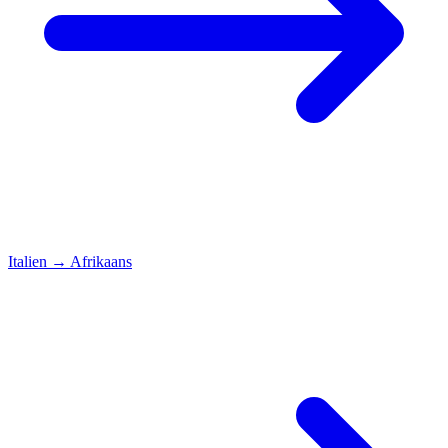
Italien
→
Afrikaans