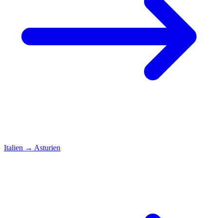
Italien
→
Asturien