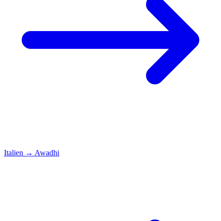
Italien
→
Awadhi