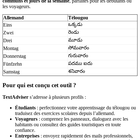
communs et jours de la semaine
, parfaites pour les débutants ou
les voyageurs.
Allemand
Télougou
ఒక్కడు
Eins
రెండు
Zwei
మూడు
Drei
సోమవారం
Montag
గురువారం
Donnerstag
పదము ఐదు
Fünfzehn
శనివారం
Samstag
Pour qui est conçu cet outil ?
TextAdviser
s’adresse à plusieurs profils :
Étudiants
: perfectionnez votre apprentissage du télougou ou
traduisez des exercices scolaires depuis l’allemand.
Voyageurs
: comprenez les panneaux, dialoguez avec les
habitants ou consultez des guides touristiques en toute
confiance.
Entreprises
: envoyez rapidement des mails professionnels,