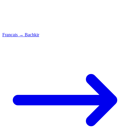
Français
→
Bachkir