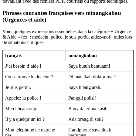
travaillant avec des fichiers PDF, courriels ou rapports techniques.
Phrases courantes françaises vers minangkabau
(Urgences et aide)
Voici quelques expressions essentielles dans la catégorie « Urgence
& Aide » (ex. : médecin, police, je suis perdu, aidez-moi), utiles lors
de situations critiques.
français
minangkabau
J’ai besoin d’aide !
Saya butuh bantuann!
Où se trouve le docteur ?
Di manakah doktor nya?
Je suis perdu.
Saya hilang arah.
Appelez la police !
Panggil polisi!
Merci beaucoup.
Banyak terima kasih.
Il y a quelqu’un ici ?
Ada orang di sini?
Mon téléphone ne marche
Handphone saya tidak
pas.
berfungsi.