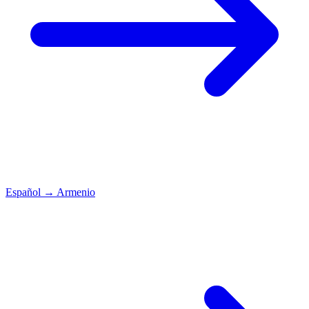
Español
→
Armenio