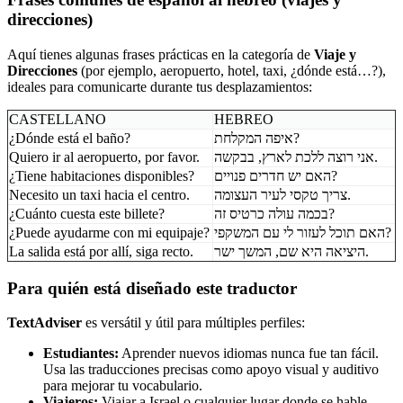
direcciones)
Aquí tienes algunas frases prácticas en la categoría de
Viaje y
Direcciones
(por ejemplo, aeropuerto, hotel, taxi, ¿dónde está…?),
ideales para comunicarte durante tus desplazamientos:
CASTELLANO
HEBREO
¿Dónde está el baño?
איפה המקלחת?
Quiero ir al aeropuerto, por favor.
אני רוצה ללכת לארץ, בבקשה.
¿Tiene habitaciones disponibles?
האם יש חדרים פנויים?
Necesito un taxi hacia el centro.
צריך טקסי לעיר העצומה.
¿Cuánto cuesta este billete?
בכמה עולה כרטיס זה?
¿Puede ayudarme con mi equipaje?
האם תוכל לעזור לי עם המשקפי?
La salida está por allí, siga recto.
היציאה היא שם, המשך ישר.
Para quién está diseñado este traductor
TextAdviser
es versátil y útil para múltiples perfiles:
Estudiantes:
Aprender nuevos idiomas nunca fue tan fácil.
Usa las traducciones precisas como apoyo visual y auditivo
para mejorar tu vocabulario.
Viajeros:
Viajar a Israel o cualquier lugar donde se hable