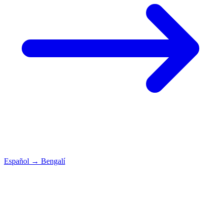
Español
→
Bengalí