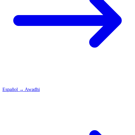
Español
→
Awadhi