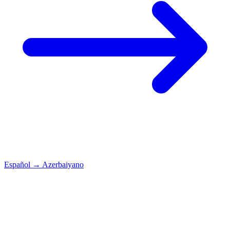
Español
→
Azerbaiyano