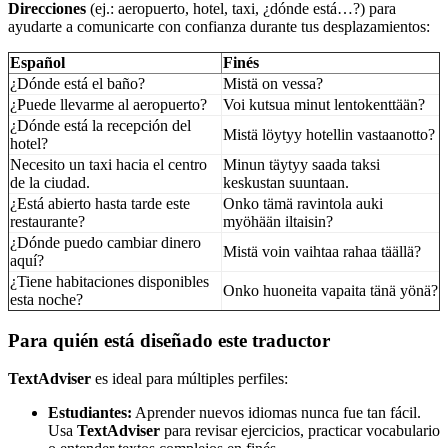
Direcciones
(ej.: aeropuerto, hotel, taxi, ¿dónde está…?) para
ayudarte a comunicarte con confianza durante tus desplazamientos:
Español
Finés
¿Dónde está el baño?
Mistä on vessa?
¿Puede llevarme al aeropuerto?
Voi kutsua minut lentokenttään?
¿Dónde está la recepción del
Mistä löytyy hotellin vastaanotto?
hotel?
Necesito un taxi hacia el centro
Minun täytyy saada taksi
de la ciudad.
keskustan suuntaan.
¿Está abierto hasta tarde este
Onko tämä ravintola auki
restaurante?
myöhään iltaisin?
¿Dónde puedo cambiar dinero
Mistä voin vaihtaa rahaa täällä?
aquí?
¿Tiene habitaciones disponibles
Onko huoneita vapaita tänä yönä?
esta noche?
Para quién está diseñado este traductor
TextAdviser
es ideal para múltiples perfiles:
Estudiantes:
Aprender nuevos idiomas nunca fue tan fácil.
Usa
TextAdviser
para revisar ejercicios, practicar vocabulario