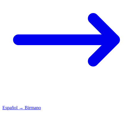
Español
→
Birmano