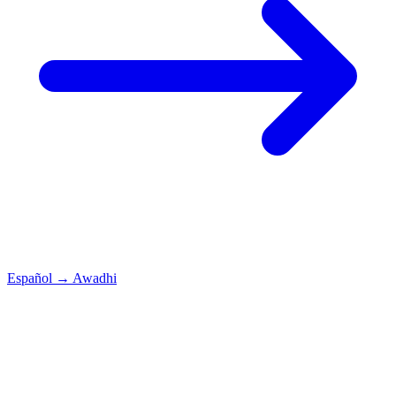
Español
→
Awadhi