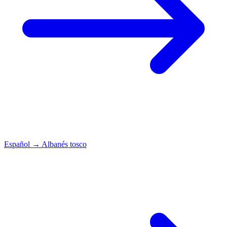
Español
→
Albanés tosco