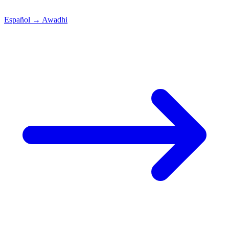
Español
→
Awadhi