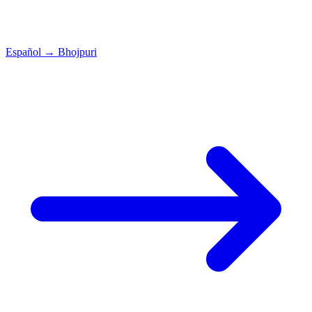
Español
→
Bhojpuri