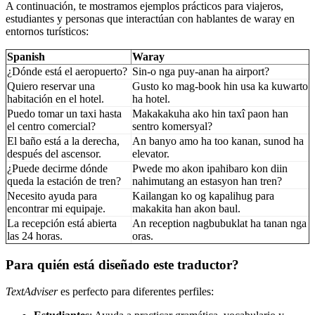
A continuación, te mostramos ejemplos prácticos para viajeros,
estudiantes y personas que interactúan con hablantes de waray en
entornos turísticos:
Spanish
Waray
¿Dónde está el aeropuerto?
Sin-o nga puy-anan ha airport?
Quiero reservar una
Gusto ko mag-book hin usa ka kuwarto
habitación en el hotel.
ha hotel.
Puedo tomar un taxi hasta
Makakakuha ako hin taxî paon han
el centro comercial?
sentro komersyal?
El baño está a la derecha,
An banyo amo ha too kanan, sunod ha
después del ascensor.
elevator.
¿Puede decirme dónde
Pwede mo akon ipahibaro kon diin
queda la estación de tren?
nahimutang an estasyon han tren?
Necesito ayuda para
Kailangan ko og kapalihug para
encontrar mi equipaje.
makakita han akon baul.
La recepción está abierta
An reception nagbubuklat ha tanan nga
las 24 horas.
oras.
Para quién está diseñado este traductor?
TextAdviser
es perfecto para diferentes perfiles: