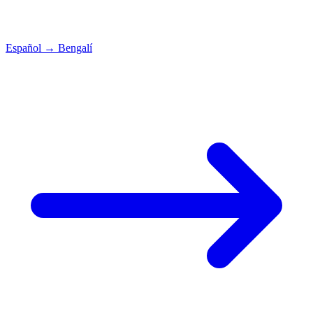
Español
→
Bengalí