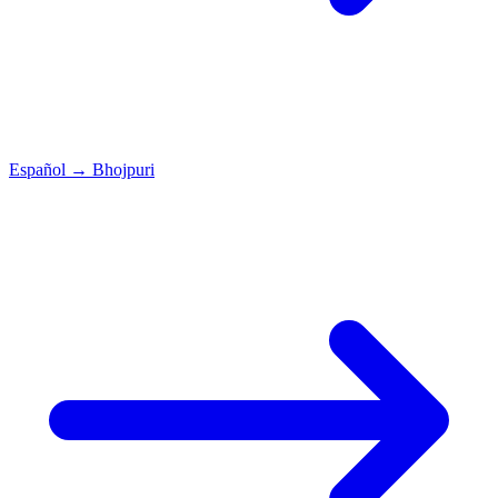
Español
→
Bhojpuri