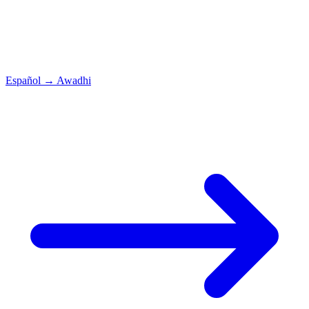
Español
→
Awadhi