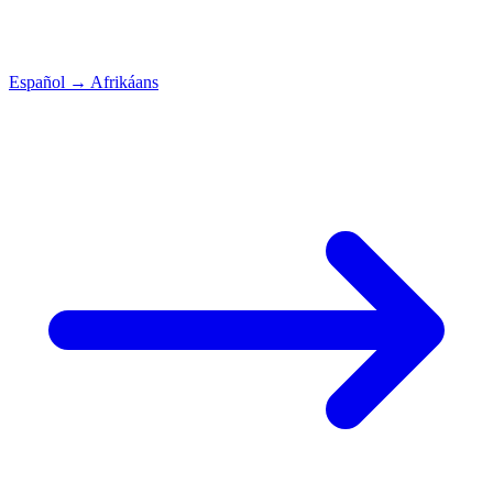
Español
→
Afrikáans