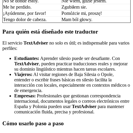
No sé dónde estoy.
Nie wiem, gdzie jestem.
Me he perdido.
Zgubiłem sie.
¡Ayúdenme, por favor!
Pomóżcie mi, proszę!
Tengo dolor de cabeza.
Mam ból głowy.
Para quién está diseñado este traductor
El servicio
TextAdviser
no solo es útil; es indispensable para varios
perfiles:
Estudiantes:
Aprender silesio puede ser desafiante. Con
TextAdviser
, pueden practicar traducciones reales y mejorar
su dominio lingüístico mientras hacen tareas escolares.
Viajeros:
Al visitar regiones de Baja Silesia o Opole,
entender o escribir frases básicas en silesio facilita la
interacción con locales, especialmente en contextos médicos o
de emergencia.
Empresas:
Profesionales que gestionan correspondencia
internacional, documentos legales o correos electrónicos entre
España y Polonia pueden usar
TextAdviser
para mantener
comunicación fluida, precisa y profesional.
Cómo usarlo paso a paso