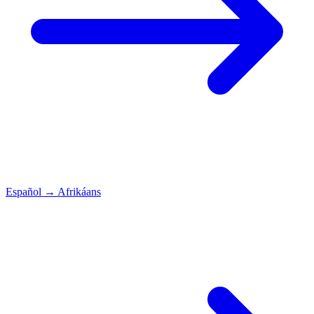
Español
→
Afrikáans