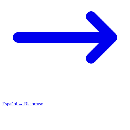
Español
→
Bielorruso