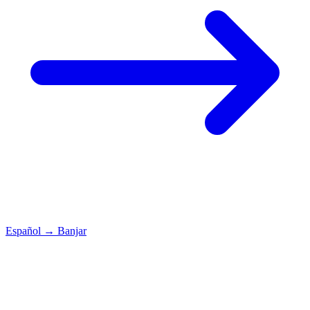
Español
→
Banjar