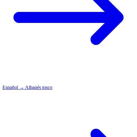
Español
→
Albanés tosco