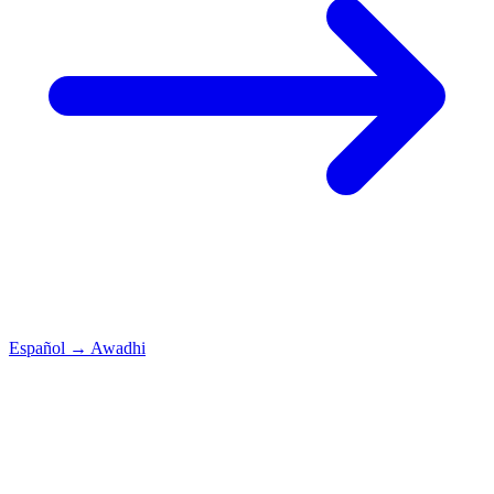
Español
→
Awadhi