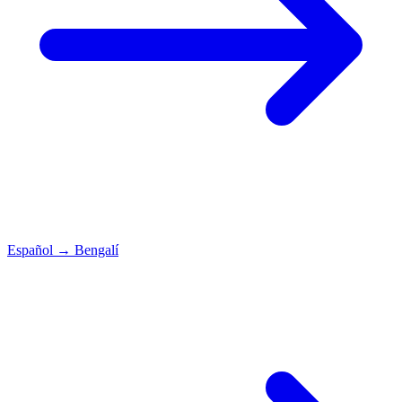
Español
→
Bengalí