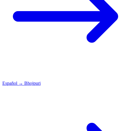
Español
→
Bhojpuri