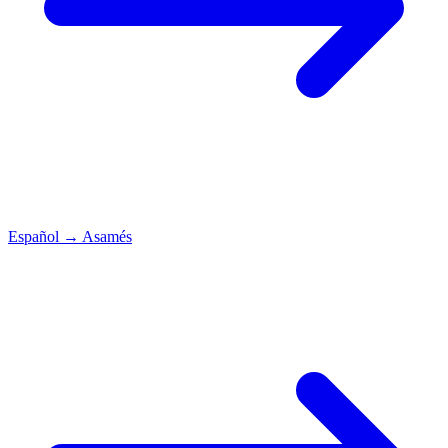
Español
→
Asamés