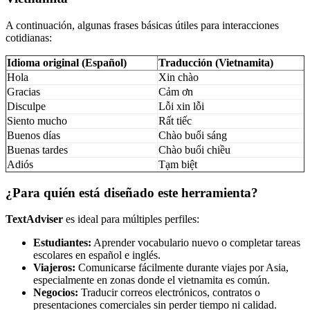
A continuación, algunas frases básicas útiles para interacciones
cotidianas:
Idioma original (Español)
Traducción (Vietnamita)
Hola
Xin chào
Gracias
Cảm ơn
Disculpe
Lỗi xin lỗi
Siento mucho
Rất tiếc
Buenos días
Chào buổi sáng
Buenas tardes
Chào buổi chiều
Adiós
Tạm biệt
¿Para quién está diseñado este herramienta?
TextAdviser
es ideal para múltiples perfiles:
Estudiantes:
Aprender vocabulario nuevo o completar tareas
escolares en español e inglés.
Viajeros:
Comunicarse fácilmente durante viajes por Asia,
especialmente en zonas donde el vietnamita es común.
Negocios:
Traducir correos electrónicos, contratos o
presentaciones comerciales sin perder tiempo ni calidad.