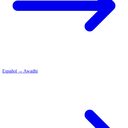
Español
→
Awadhi