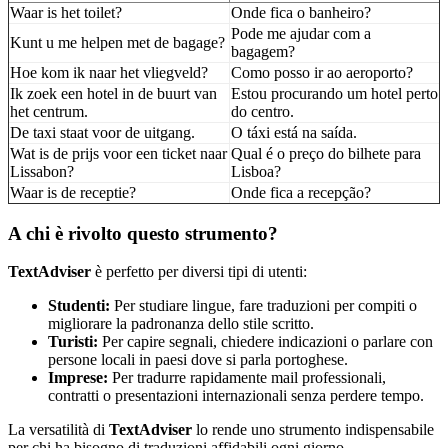
Waar is het toilet?
Onde fica o banheiro?
Pode me ajudar com a
Kunt u me helpen met de bagage?
bagagem?
Hoe kom ik naar het vliegveld?
Como posso ir ao aeroporto?
Ik zoek een hotel in de buurt van
Estou procurando um hotel perto
het centrum.
do centro.
De taxi staat voor de uitgang.
O táxi está na saída.
Wat is de prijs voor een ticket naar
Qual é o preço do bilhete para
Lissabon?
Lisboa?
Waar is de receptie?
Onde fica a recepção?
A chi è rivolto questo strumento?
TextAdviser
è perfetto per diversi tipi di utenti:
Studenti:
Per studiare lingue, fare traduzioni per compiti o
migliorare la padronanza dello stile scritto.
Turisti:
Per capire segnali, chiedere indicazioni o parlare con
persone locali in paesi dove si parla portoghese.
Imprese:
Per tradurre rapidamente mail professionali,
contratti o presentazioni internazionali senza perdere tempo.
La versatilità di
TextAdviser
lo rende uno strumento indispensabile
per chi ha bisogno di traduzioni affidabili ogni giorno.