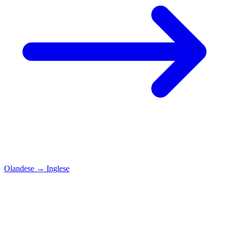
Olandese
→
Inglese