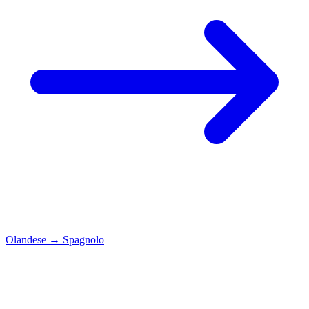
Olandese
→
Spagnolo