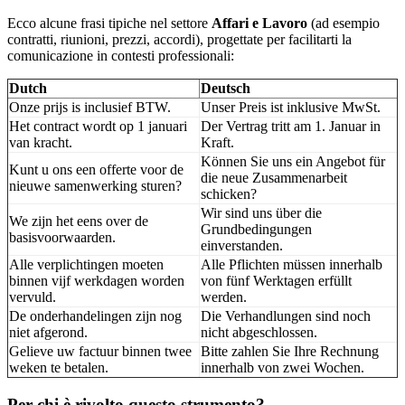
Ecco alcune frasi tipiche nel settore
Affari e Lavoro
(ad esempio
contratti, riunioni, prezzi, accordi), progettate per facilitarti la
comunicazione in contesti professionali:
Dutch
Deutsch
Onze prijs is inclusief BTW.
Unser Preis ist inklusive MwSt.
Het contract wordt op 1 januari
Der Vertrag tritt am 1. Januar in
van kracht.
Kraft.
Können Sie uns ein Angebot für
Kunt u ons een offerte voor de
die neue Zusammenarbeit
nieuwe samenwerking sturen?
schicken?
Wir sind uns über die
We zijn het eens over de
Grundbedingungen
basisvoorwaarden.
einverstanden.
Alle verplichtingen moeten
Alle Pflichten müssen innerhalb
binnen vijf werkdagen worden
von fünf Werktagen erfüllt
vervuld.
werden.
De onderhandelingen zijn nog
Die Verhandlungen sind noch
niet afgerond.
nicht abgeschlossen.
Gelieve uw factuur binnen twee
Bitte zahlen Sie Ihre Rechnung
weken te betalen.
innerhalb von zwei Wochen.
Per chi è rivolto questo strumento?