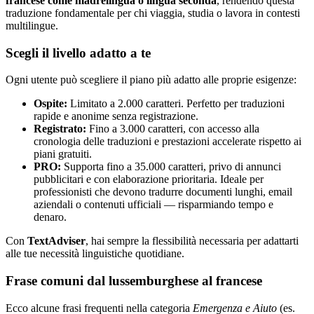
francese come madrelingua o lingua seconda
, rendendo questa
traduzione fondamentale per chi viaggia, studia o lavora in contesti
multilingue.
Scegli il livello adatto a te
Ogni utente può scegliere il piano più adatto alle proprie esigenze:
Ospite:
Limitato a 2.000 caratteri. Perfetto per traduzioni
rapide e anonime senza registrazione.
Registrato:
Fino a 3.000 caratteri, con accesso alla
cronologia delle traduzioni e prestazioni accelerate rispetto ai
piani gratuiti.
PRO:
Supporta fino a 35.000 caratteri, privo di annunci
pubblicitari e con elaborazione prioritaria. Ideale per
professionisti che devono tradurre documenti lunghi, email
aziendali o contenuti ufficiali — risparmiando tempo e
denaro.
Con
TextAdviser
, hai sempre la flessibilità necessaria per adattarti
alle tue necessità linguistiche quotidiane.
Frase comuni dal lussemburghese al francese
Ecco alcune frasi frequenti nella categoria
Emergenza e Aiuto
(es.