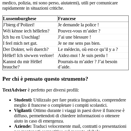
medico, polizia, mi sono perso, aiutatemi), utili per comunicare
rapidamente in situazioni critiche.
Lussemburghese
Francese
J’bierg d’Polizei!
Je demande la police !
Wéi kënne iech hëllefen?
Pouvez-vous m’aider ?
Ich hu en Usschlag!
J’ai une blessure !
I feel mich net gut.
Je ne me sens pas bien.
Der Dokter, wéi duerch?
Le médecin, où est-ce qu’il y a ?
Hëllef! Ich siwwen verlore!
Aidez-moi ! Je suis perdu !
Kannst du mir Hëllef
Pourrais-tu m’aider ? J’ai besoin
brauche?
d’aide.
Per chi è pensato questo strumento?
TextAdviser
è perfetto per diversi profili:
Studenti:
Utilizzalo per fare pratica linguistica, comprendere
meglio il francese o completare i compiti scolastici.
Vigilanti:
Ottimo durante i viaggi in paesi dove il francese è
diffuso, permettendoti di chiedere informazioni o ottenere
aiuto in caso di emergenza.
Aziende:
Traduci velocemente mail, contratti o presentazioni