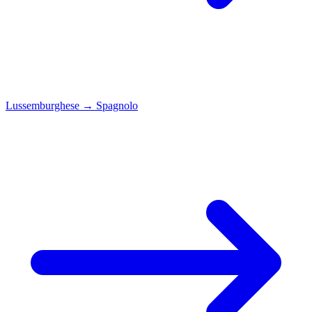
Lussemburghese
→
Spagnolo