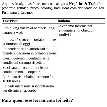
Aqui estão algumas frases úteis na categoria
Negócios & Trabalho
(contrato, reunião, preço, acordo), traduzidas com fidelidade do Tok
Pisin para o Italiano:
Tok Pisin
Italiano
Lavoriamo insieme per
Ples bilong yusim ol narapela long
raggiungere gli obiettivi
narapela wok
condivisi
Il prezzo è stato concordato durante
la riunione di oggi
I dipendenti sono autorizzati a
prendere decisioni in collaborazione
Concluderemo il contratto se le
condizioni saranno rispettate
Se ci sarà un accordo tra le parti,
continueremo a cooperare
La riunão de trabalho terminou às
18:00 horas
Le parti interessate si incontrarono
per discutere l'accordo
Para quem esse ferramenta foi feita?