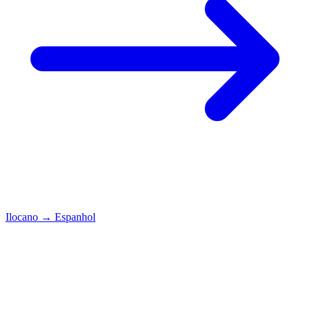
Ilocano
→
Espanhol