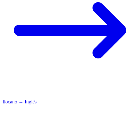
Ilocano
→
Inglês