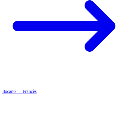
Ilocano
→
Francês