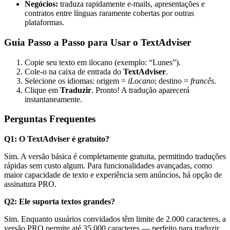
Negócios:
traduza rapidamente e-mails, apresentações e
contratos entre línguas raramente cobertas por outras
plataformas.
Guia Passo a Passo para Usar o TextAdviser
Copie seu texto em ilocano (exemplo: “Lunes”).
Cole-o na caixa de entrada do
TextAdviser
.
Selecione os idiomas: origem =
iLocano
; destino =
francês
.
Clique em
Traduzir
. Pronto! A tradução aparecerá
instantaneamente.
Perguntas Frequentes
Q1: O TextAdviser é gratuito?
Sim. A versão básica é completamente gratuita, permitindo traduções
rápidas sem custo algum. Para funcionalidades avançadas, como
maior capacidade de texto e experiência sem anúncios, há opção de
assinatura PRO.
Q2: Ele suporta textos grandes?
Sim. Enquanto usuários convidados têm limite de 2.000 caracteres, a
versão PRO permite até 35.000 caracteres — perfeito para traduzir