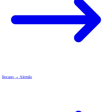
Ilocano
→
Alemão