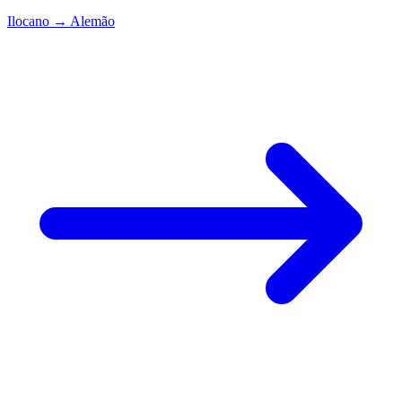
Ilocano
→
Alemão