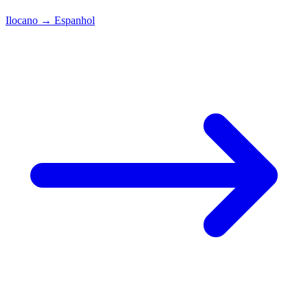
Ilocano
→
Espanhol