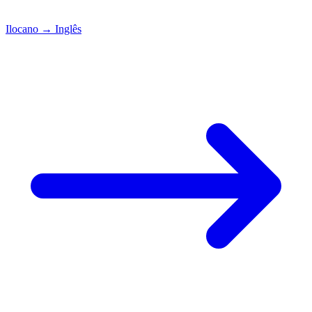
Ilocano
→
Inglês