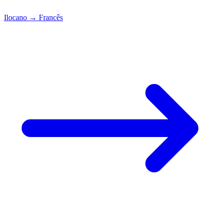
Ilocano
→
Francês