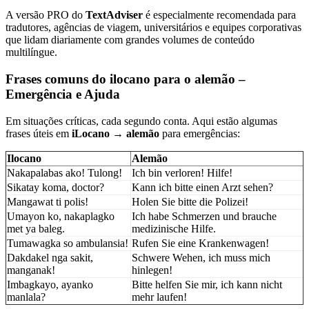
A versão PRO do
TextAdviser
é especialmente recomendada para
tradutores, agências de viagem, universitários e equipes corporativas
que lidam diariamente com grandes volumes de conteúdo
multilíngue.
Frases comuns do ilocano para o alemão –
Emergência e Ajuda
Em situações críticas, cada segundo conta. Aqui estão algumas
frases úteis em
iLocano → alemão
para emergências:
Ilocano
Alemão
Nakapalabas ako! Tulong!
Ich bin verloren! Hilfe!
Sikatay koma, doctor?
Kann ich bitte einen Arzt sehen?
Mangawat ti polis!
Holen Sie bitte die Polizei!
Umayon ko, nakaplagko
Ich habe Schmerzen und brauche
met ya baleg.
medizinische Hilfe.
Tumawagka so ambulansia!
Rufen Sie eine Krankenwagen!
Dakdakel nga sakit,
Schwere Wehen, ich muss mich
manganak!
hinlegen!
Imbagkayo, ayanko
Bitte helfen Sie mir, ich kann nicht
manlala?
mehr laufen!