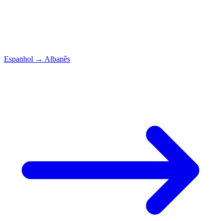
Espanhol
→
Albanês