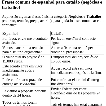
Frases comuns de espanhol para catalão (negócios e
trabalho)
Aqui estão algumas frases úteis na categoria
Negócios e Trabalho
(contrato, reunião, preço, acordo), para ajudá-lo a se comunicar com
confiança:
Espanhol
Catalão
Por favor, envie-me o contrato
Per favor, enviï’m el contracte
assinado.
signat.
Vamos marcar uma reunião
Anem a fixar una reunió per
para discutir o orçamento?
discutir el pressupost?
O valor total do projeto é de
L’import total del projecte és de
15.000 euros.
15.000 euros.
Este acordo entra em vigor
Aquest acord entra en vigor
imediatamente após a
immediatament després de la firma.
assinatura.
Pode confirmar o prazo de
Pot confirmar el termini d'entrega
entrega até sexta-feira?
fins divendres?
Enviar l’oferta per correu
Enviamos a proposta por email
electrònic dins de les properes 24
dentro de 24 horas.
hores.
Todos os termos foram
Tots els termes han estat clarament